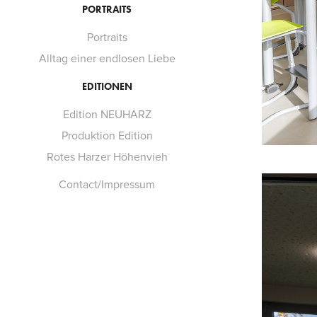
PORTRAITS
Portraits
Alltag einer endlosen Liebe
EDITIONEN
Edition NEUHARZ
Produktion Edition
Rotes Harzer Höhenvieh
Contact/Impressum