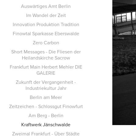
Auswärtiges Amt Berlin
Im Wandel der Zeit
Innovation Produktion Tradition
Finowtal Sparkasse Eberswalde
Zero Carbon
Short Messages - Die Fliesen der
Heilandskirche Sacrow
Frankfurt Main Herbert Mehler DIE
GALERIE
Zukunft der Vergangenheit -
Industriekultur Jahr
Berlin am Meer
Zeitzeichen - Schlossgut Finowfurt
Am Berg - Berlin
Kraftwerk Jänschwalde
Zweimal Frankfurt - Über Städte