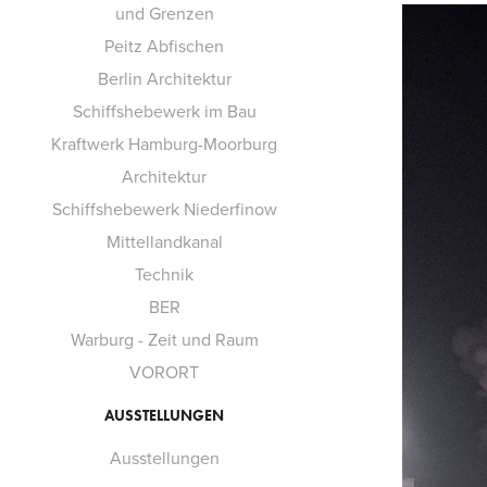
und Grenzen
Peitz Abfischen
Berlin Architektur
Schiffshebewerk im Bau
Kraftwerk Hamburg-Moorburg
Architektur
Schiffshebewerk Niederfinow
Mittellandkanal
Technik
BER
Warburg - Zeit und Raum
VORORT
AUSSTELLUNGEN
Ausstellungen