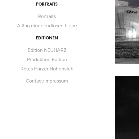
PORTRAITS
Portraits
Alltag einer endlosen Liebe
EDITIONEN
Edition NEUHARZ
Produktion Edition
Rotes Harzer Höhenvieh
Contact/Impressum