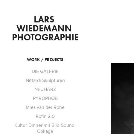
LARS 
WIEDEMANN 
PHOTOGRAPHIE
WORK / PROJECTS
DIE GALERIE
Nittardi Skulpturen
NEUHARZ
PYROPHOB
Mies van der Rohe
Rofin 2.0
Kultur-Dinner mit Bild-Sound-
Collage