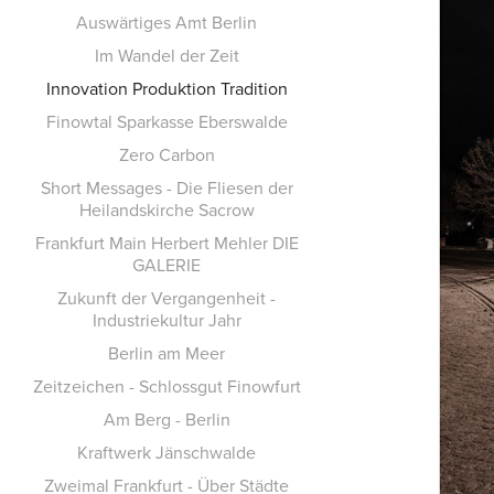
Auswärtiges Amt Berlin
Im Wandel der Zeit
Innovation Produktion Tradition
Finowtal Sparkasse Eberswalde
Zero Carbon
Short Messages - Die Fliesen der
Heilandskirche Sacrow
Frankfurt Main Herbert Mehler DIE
GALERIE
Zukunft der Vergangenheit -
Industriekultur Jahr
Berlin am Meer
Zeitzeichen - Schlossgut Finowfurt
Am Berg - Berlin
Kraftwerk Jänschwalde
Zweimal Frankfurt - Über Städte