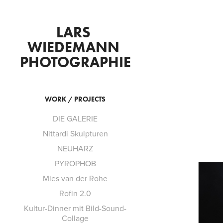
LARS 
WIEDEMANN 
PHOTOGRAPHIE
WORK / PROJECTS
DIE GALERIE
Nittardi Skulpturen
NEUHARZ
PYROPHOB
Mies van der Rohe
Rofin 2.0
Kultur-Dinner mit Bild-Sound-
Collage