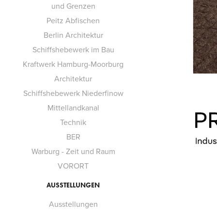
und Grenzen
Peitz Abfischen
Berlin Architektur
Schiffshebewerk im Bau
Kraftwerk Hamburg-Moorburg
Architektur
Schiffshebewerk Niederfinow
Mittellandkanal
Technik
BER
Warburg - Zeit und Raum
VORORT
AUSSTELLUNGEN
Ausstellungen