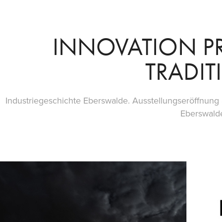
INNOVATION P
TRADIT
Industriegeschichte Eberswalde. Ausstellungseröffnu
Eberswald